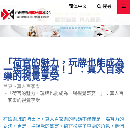
送出
简体中文
搜尋
「荷官的魅力，玩牌也能成為
一場視覺盛宴！」：真人百家
樂的視覺享受
首頁
真人百家樂
「荷官的魅力，玩牌也能成為一場視覺盛宴！」：真人百
家樂的視覺享受
在娛樂城的賭桌上，真人百家樂的戲碼不僅僅是一場智力的
對決，更是一場視覺的盛宴。荷官扮演了重要的角色，他們