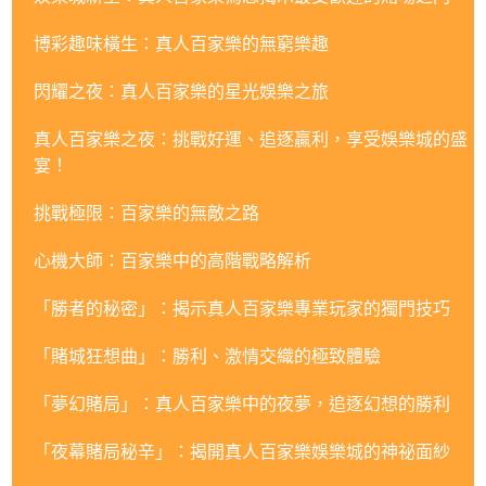
博彩趣味橫生：真人百家樂的無窮樂趣
閃耀之夜：真人百家樂的星光娛樂之旅
真人百家樂之夜：挑戰好運、追逐贏利，享受娛樂城的盛
宴！
挑戰極限：百家樂的無敵之路
心機大師：百家樂中的高階戰略解析
「勝者的秘密」：揭示真人百家樂專業玩家的獨門技巧
「賭城狂想曲」：勝利、激情交織的極致體驗
「夢幻賭局」：真人百家樂中的夜夢，追逐幻想的勝利
「夜幕賭局秘辛」：揭開真人百家樂娛樂城的神祕面紗