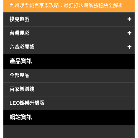
九州娛樂城百家樂攻略：最強打法與獲勝秘訣全解析
撲克遊戲
台灣運彩
六合彩開獎
產品資訊
全部產品
百家樂賺錢
LEO娛樂升級版
網站資訊