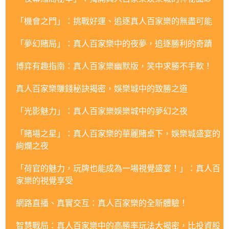
「機會之門」：挑戰好運、追逐真人百家樂的無盡可能
「夢幻賭局」：真人百家樂中的夜夢，追逐勝利的奇蹟
博弈有趣指南：真人百家樂幽默版，笑中求勝不手軟！
真人百家樂賺錢秘訣揭密，娛樂城中的致勝之道
「光影魅力」：真人百家樂娛樂城中的夢幻之夜
「賭場之星」：真人百家樂的華麗賭桌下，娛樂城盛宴的
絢爛之夜
「荷官的魅力，玩牌也能成為一場視覺盛宴！」：真人百
家樂的視覺享受
網路直播、真實交互：真人百家樂的全新體驗！
智慧戰局：真人百家樂中的高勝率玩法大揭密，比投資股