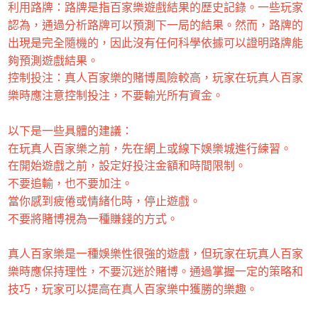
利用路牌：路牌是指百家樂遊戲結果的歷史記錄。一些玩家
認為，通過分析路牌可以預測下一局的結果。然而，路牌的
出現是完全隨機的，因此沒有任何科學依據可以證明路牌能
夠預測遊戲結果。
控制投注：真人百家樂的賭博風險較高，玩家在玩真人百家
樂時應注意控制投注，不要輸光所有資金。
以下是一些具體的建議：
在玩真人百家樂之前，先在網上或線下娛樂城進行練習。
在開始遊戲之前，設定好投注金額和時間限制。
不要追輸，也不要加注。
當你感到疲倦或情緒化時，停止遊戲。
不要將賭博視為一種賺錢的方式。
真人百家樂是一種娛樂性很強的遊戲，但玩家在玩真人百家
樂時應保持理性，不要沉迷於賭博。通過掌握一定的策略和
技巧，玩家可以提高在真人百家樂中獲勝的樂趣。