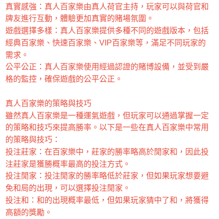
真實感強：真人百家樂由真人荷官主持，玩家可以與荷官和
牌友進行互動，體驗更加真實的賭場氛圍。
遊戲選擇多樣：真人百家樂提供多種不同的遊戲版本，包括
經典百家樂、快速百家樂、VIP百家樂等，滿足不同玩家的
需求。
公平公正：真人百家樂使用經過認證的賭博設備，並受到嚴
格的監控，確保遊戲的公平公正。
真人百家樂的策略與技巧
雖然真人百家樂是一種運氣遊戲，但玩家可以通過掌握一定
的策略和技巧來提高勝率。以下是一些在真人百家樂中常用
的策略與技巧：
投注莊家：在百家樂中，莊家的勝率略高於閒家和，因此投
注莊家是獲勝概率最高的投注方式。
投注閒家：投注閒家的勝率略低於莊家，但如果玩家想要避
免和局的出現，可以選擇投注閒家。
投注和：和的出現概率最低，但如果玩家猜中了和，將獲得
高額的獎勵。