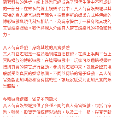
隨著科技的進步，線上娛樂已經成為了現代生活中不可或缺
的一部分。在眾多的線上娛樂平台中，真人荷官娛樂城以其
獨特的真人荷官遊戲而聞名。這種嶄新的娛樂方式將傳統的
博彩遊戲與現代科技相結合，為玩家提供了一種身臨其境的
真實娛樂體驗。我們將深入介紹真人荷官娛樂城的特色和魅
力。
真人荷官遊戲：身臨其境的真實體驗
真人荷官遊戲是一種通過網絡直播技術，在線上娛樂平台上
實時播放的博彩遊戲。在這種遊戲中，玩家可以通過視頻連
接與真實的荷官進行互動，參與到遊戲中來，就像身臨其境
般感受到真實的娛樂氛圍。不同於傳統的電子遊戲，真人荷
官遊戲更加刺激和富有挑戰性，讓玩家感受到更加真實的娛
樂體驗。
多種遊戲選擇：滿足不同需求
真人荷官娛樂城提供了多種不同的真人荷官遊戲，包括百家
樂、輪盤、骰寶等傳統博彩遊戲，以及二十一點、撲克等新