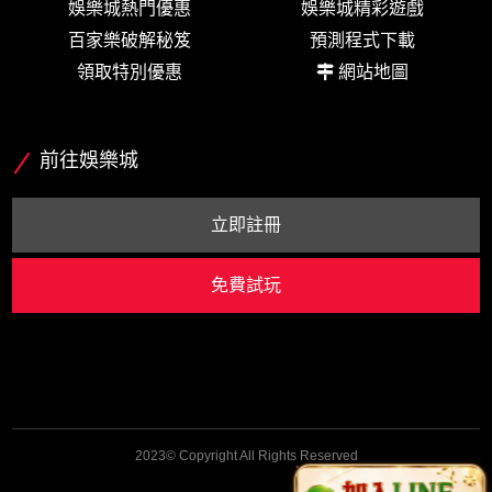
娛樂城熱門優惠
娛樂城精彩遊戲
百家樂破解秘笈
預測程式下載
領取特別優惠
網站地圖
前往娛樂城
立即註冊
免費試玩
2023© Copyright All Rights Reserved