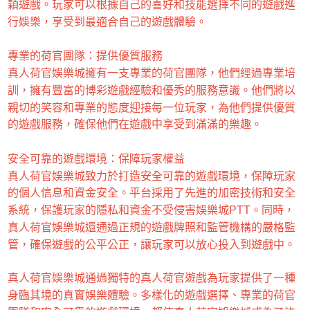
穎遊戲。玩家可以根據自己的喜好和技能選擇不同的遊戲進
行娛樂，享受到最適合自己的遊戲體驗。
專業的荷官團隊：提供優質服務
真人荷官娛樂城擁有一支專業的荷官團隊，他們經過專業培
訓，擁有豐富的博彩遊戲經驗和優秀的服務意識。他們將以
親切的笑容和專業的態度迎接每一位玩家，為他們提供優質
的遊戲服務，確保他們在遊戲中享受到滿滿的樂趣。
安全可靠的遊戲環境：保障玩家權益
真人荷官娛樂城致力於打造安全可靠的遊戲環境，保障玩家
的個人信息和資金安全。平台採用了先進的加密技術和安全
系統，保護玩家的隱私和資金不受侵害娛樂城PTT。同時，
真人荷官娛樂城還通過正規的遊戲牌照和監管機構的嚴格監
管，確保遊戲的公平公正，讓玩家可以放心投入到遊戲中。
真人荷官娛樂城
通過獨特的真人荷官遊戲為玩家提供了一種
身臨其境的真實娛樂體驗。多樣化的遊戲選擇、專業的荷官