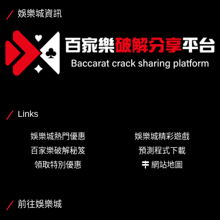
娛樂城資訊
Links
娛樂城熱門優惠
娛樂城精彩遊戲
百家樂破解秘笈
預測程式下載
領取特別優惠
網站地圖
前往娛樂城