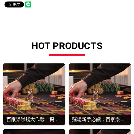
HOT PRODUCTS
百家樂賺錢大作戰：揭秘賭場裡的奇幻利潤之路
賭場新手必讀：百家樂賺錢的實用技巧和策略解析