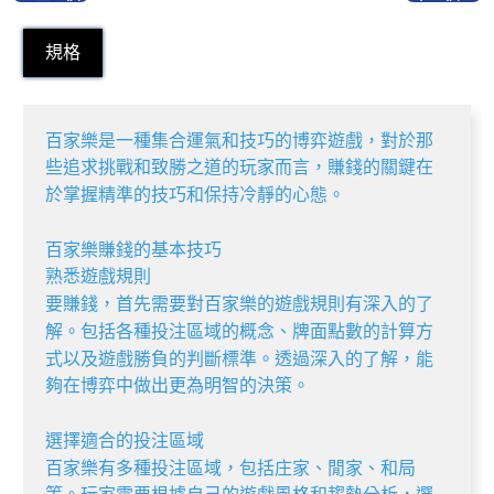
規格
百家樂是一種集合運氣和技巧的博弈遊戲，對於那
些追求挑戰和致勝之道的玩家而言，賺錢的關鍵在
於掌握精準的技巧和保持冷靜的心態。
百家樂賺錢的基本技巧
熟悉遊戲規則
要賺錢，首先需要對百家樂的遊戲規則有深入的了
解。包括各種投注區域的概念、牌面點數的計算方
式以及遊戲勝負的判斷標準。透過深入的了解，能
夠在博弈中做出更為明智的決策。
選擇適合的投注區域
百家樂有多種投注區域，包括庄家、閒家、和局