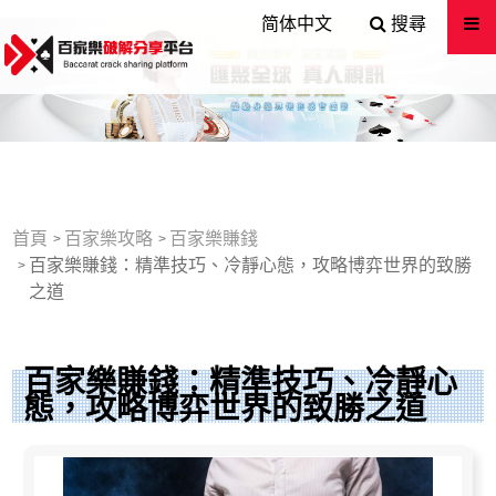
送出
简体中文
搜尋
首頁
百家樂攻略
百家樂賺錢
百家樂賺錢：精準技巧、冷靜心態，攻略博弈世界的致勝
之道
百家樂賺錢：精準技巧、冷靜心
態，攻略博弈世界的致勝之道