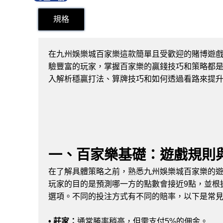
規格
在
九州娛樂城
百家樂這款簡單且受歡迎的賭博遊
驗豐富的玩家，掌握百家樂的贏錢技巧和策略都
入解析穩贏打法、算牌技巧和如何透過看路來提
一、百家樂基礎：遊戲規則
在了解具體策略之前，熟悉九州娛樂城百家樂的
玩家的目的是預測哪一方的點數會接近9點，並根
選項。不同的投注方式有不同的賠率，以下是常
• 莊家：
通常勝率稍高，但需支付5%的佣金。