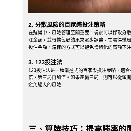
2. 分散風險的百家樂投注策略
在賭博中，風險管理至關重要。玩家可以採取分
注金額，並根據每局結果來逐步調整。在贏得幾
投注金額。這樣的方式可以避免情緒化的高額下
3. 123投注法
123投注法是一種漸進式的百家樂投注策略，適
倍，第三局再加倍。如果連贏三局，則可以從頭
避免過大的風險。
三、算牌技巧：提高勝率的