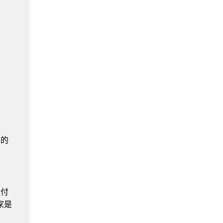
用的
支付
家是