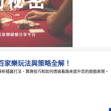
百家樂玩法與策略全解！
解析穩贏打法、算牌技巧和如何透過看路來提升您的遊戲表現。