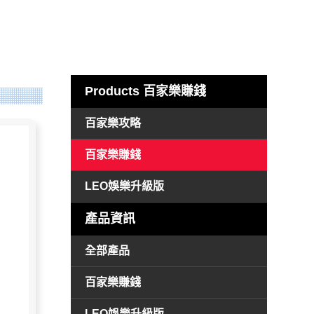
Products
百家樂賺錢
百家樂攻略
百家樂賺錢
LEO娛樂升級版
產品資訊
全部產品
百家樂賺錢
LEO娛樂升級版