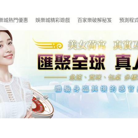
樂城熱門優惠
娛樂城精彩遊戲
百家樂破解秘笈
預測程