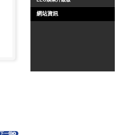
網站資訊
下一個