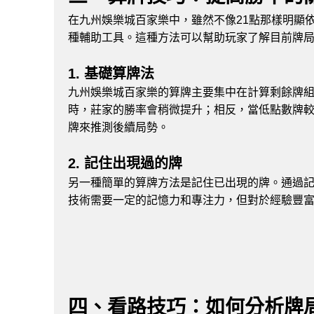
在九州娛樂城百家樂中，雖然不像21點那樣明顯
種輔助工具。這種方法可以幫助玩家了解目前牌
1. 基礎算牌法
九州娛樂城百家樂的算牌主要集中在計算剩餘牌組
時，莊家的勝率會稍微提升；相反，當低點數牌
牌來推測後續局勢。
2. 記住出現過的牌
另一種簡單的算牌方法是記住已出現的牌。通過
技術需要一定的記憶力和專注力，但對於經驗豐
四、看路技巧：如何分析牌