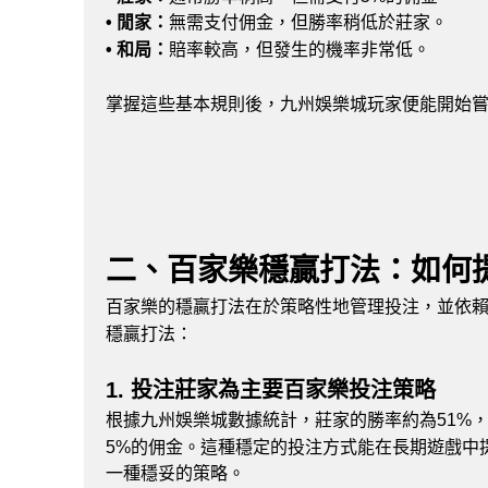
• 閒家：
無需支付佣金，但勝率稍低於莊家。
• 和局：
賠率較高，但發生的機率非常低。
掌握這些基本規則後，九州娛樂城玩家便能開始
二、百家樂穩贏打法：如何
百家樂的穩贏打法在於策略性地管理投注，並依
穩贏打法：
1. 投注莊家為主要百家樂投注策略
根據九州娛樂城數據統計，莊家的勝率約為51%
5%的佣金。這種穩定的投注方式能在長期遊戲中
一種穩妥的策略。