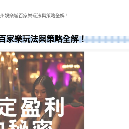
九州娛樂城百家樂玩法與策略全解！
百家樂玩法與策略全解！