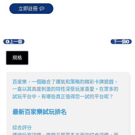
立即註冊
上一個
下一個
規格
百家樂，一個融合了運氣和策略的精彩卡牌遊戲，
一直以其高度刺激的特性深受玩家喜愛。在眾多的
試玩平台中，有哪些真正值得您一試的平台呢？
最新百家樂試玩排名
綜合評分
透過玩家評價、遊戲品質等多方面的綜合評價，我