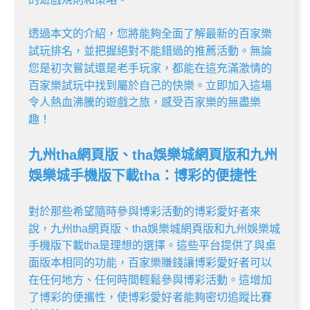
透過本文的介紹，您將能夠全面了解最新的
百家樂
試玩
排名，並把握絕對不能錯過的推薦活動。無論
您是初次嘗試還是老手玩家，都能在這充滿激情的
百家樂試玩中找到屬於自己的快樂。立即加入這場
令人熱血沸騰的遊戲之旅，感受百家樂的無盡樂
趣！
九州tha網頁版、tha娛樂城網頁版和九州
娛樂城手機版下載tha：博彩的便捷性
對於那些希望隨時參與博彩活動的博彩愛好者來
說，九州tha網頁版、tha娛樂城網頁版和九州娛樂城
手機版下載tha是理想的選擇。這些平台提供了與桌
面版本相同的功能，
百家樂賺錢
讓博彩愛好者可以
在任何地方、任何時間輕鬆參與博彩活動。這增加
了博彩的便攜性，使博彩愛好者能夠密切追蹤比賽