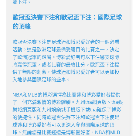
並下注。
歐冠盃決賽下注和歐冠盃下注：國際足球
的頂峰
歐冠盃
決賽下注是足球迷和博彩愛好者的一個必看
活動。這是歐洲足球最備受矚目的比賽之一，決定
了歐洲冠軍的歸屬。博彩愛好者可以下注哪支球隊
將贏得冠軍，或者比賽的最終比分。歐冠盃下注提
供了無限的刺激，使球迷和博彩愛好者可以更加投
入地參與國際足球的盛事。
NBA和MLB的博彩選擇為比賽迷和博彩愛好者提供
了一個充滿激情的博彩體驗。九州tha網頁版、tha娛
樂城網頁版和九州娛樂城手機版下載tha確保了博彩
的便捷性，同時歐冠盃決賽下注和歐冠盃下注使足
球迷和博彩愛好者可以更深入參與國際足球的頂
峰。無論您是比賽迷還是博彩愛好者，NBA和MLB