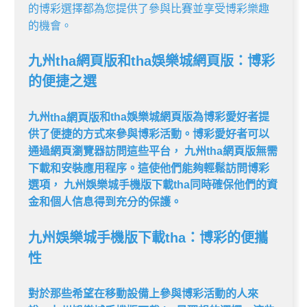
的博彩選擇都為您提供了參與比賽並享受博彩樂趣
的機會。
九州tha網頁版和tha娛樂城網頁版：博彩
的便捷之選
九州
tha網頁版
和tha娛樂城網頁版為博彩愛好者提
供了便捷的方式來參與博彩活動。博彩愛好者可以
通過網頁瀏覽器訪問這些平台， 九州tha網頁版無需
下載和安裝應用程序。這使他們能夠輕鬆訪問博彩
選項， 九州娛樂城手機版下載tha同時確保他們的資
金和個人信息得到充分的保護。
九州娛樂城手機版下載tha：博彩的便攜
性
對於那些希望在移動設備上參與博彩活動的人來